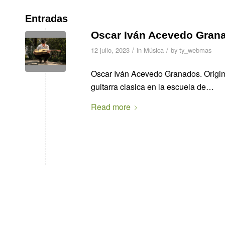
Entradas
Oscar Iván Acevedo Gran
/
/
12 julio, 2023
in
Música
by
ty_webmas
Oscar Iván Acevedo Granados. Origina
guitarra clasica en la escuela de…
Read more