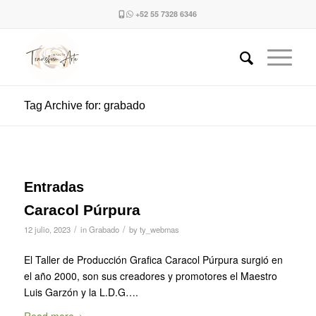
+52 55 7328 6346
Tag Archive for: grabado
Entradas
Caracol Púrpura
/
/
12 julio, 2023
in
Grabado
by
ty_webmas
El Taller de Producción Grafica Caracol Púrpura surgió en
el año 2000, son sus creadores y promotores el Maestro
Luis Garzón y la L.D.G….