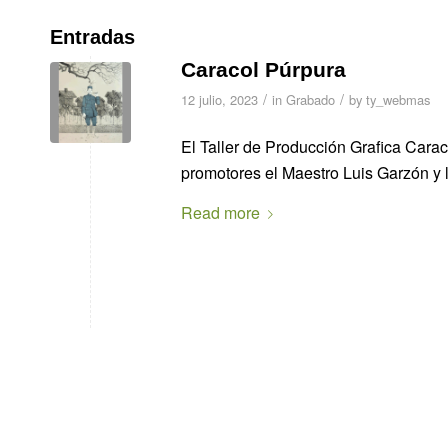
Entradas
Caracol Púrpura
/
/
12 julio, 2023
in
Grabado
by
ty_webmas
El Taller de Producción Grafica Carac
promotores el Maestro Luis Garzón y
Read more