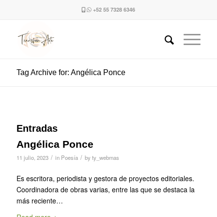
+52 55 7328 6346
Tag Archive for: Angélica Ponce
Entradas
Angélica Ponce
/
/
11 julio, 2023
in
Poesía
by
ty_webmas
Es escritora, periodista y gestora de proyectos editoriales.
Coordinadora de obras varias, entre las que se destaca la
más reciente…