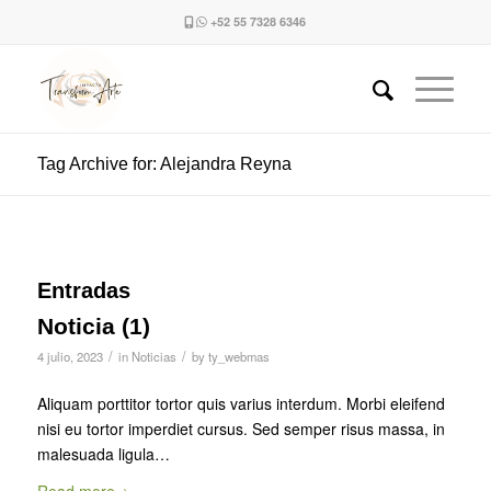
+52 55 7328 6346
Tag Archive for: Alejandra Reyna
Entradas
Noticia (1)
/
/
4 julio, 2023
in
Noticias
by
ty_webmas
Aliquam porttitor tortor quis varius interdum. Morbi eleifend
nisi eu tortor imperdiet cursus. Sed semper risus massa, in
malesuada ligula…